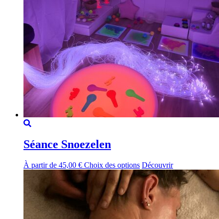
Séance Snoezelen
Ce
À partir de
45,00
€
Choix des options
Découvrir
produit
a
plusieurs
variations.
Les
options