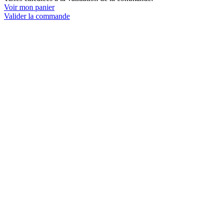
Voir mon panier
dans
Valider la commande
le
panier