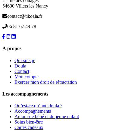
21 rue des cottages
choisies
54600 Villers les Nancy
sur
la
contact@tikoala.fr
page
06 81 67 49 78
du
produit
À propos
Qui-suis-je
Doula
Contact
Mon compte
Exercer mon droit de rétractation
Les accompagnements
Qu’est-ce qu’une doula ?
Accompagnements
Autour de bébé et du jeune enfant
Soins bien-être
Cartes cadeaux