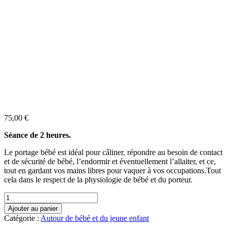
75,00
€
Séance de 2 heures.
Le portage bébé est idéal pour câliner, répondre au besoin de contact
et de sécurité de bébé, l’endormir et éventuellement l’allaiter, et ce,
tout en gardant vos mains libres pour vaquer à vos occupations.Tout
cela dans le respect de la physiologie de bébé et du porteur.
quantité
de
Ajouter au panier
Portage
Catégorie :
Autour de bébé et du jeune enfant
bébé