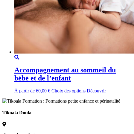
Accompagnement au sommeil du
bébé et de l’enfant
Ce
À partir de
60,00
€
Choix des options
Découvrir
produit
a
plusieurs
variations.
Tikoala Doula
Les
options
peuvent
être