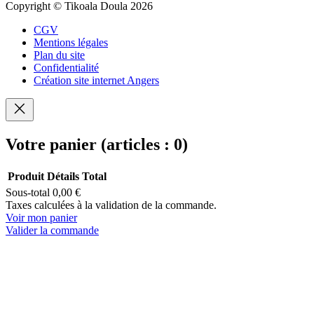
Copyright © Tikoala Doula 2026
CGV
Mentions légales
Plan du site
Confidentialité
Création site internet Angers
Votre panier
(articles : 0)
Produit
Détails
Total
Sous-total
0,00 €
Produits
Taxes calculées à la validation de la commande.
Voir mon panier
dans
Valider la commande
le
panier