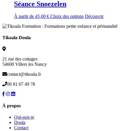
Séance Snoezelen
Ce
À partir de
45,00
€
Choix des options
Découvrir
produit
a
plusieurs
variations.
Tikoala Doula
Les
options
peuvent
être
21 rue des cottages
choisies
54600 Villers les Nancy
sur
la
contact@tikoala.fr
page
06 81 67 49 78
du
produit
À propos
Qui-suis-je
Doula
Contact